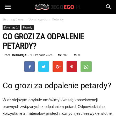
jegoego.pl
Strona główna
Dom i ogród
Petardy
Dom i ogród
Petardy
CO GROZI ZA ODPALENIE
PETARDY?
Przez
Redakcja
-
9 listopada 2024
590
0
Co grozi za odpalenie petardy?
W dzisiejszym artykule omówimy kwestię konsekwencji
prawnych związanych z odpalaniem petard. Odpowiedzialne
korzystanie z materiałów pirotechnicznych jest niezwykle istotne,