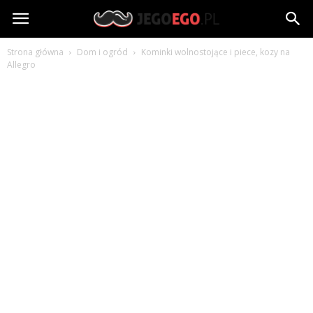
jegoego.pl
Strona główna
Dom i ogród
Kominki wolnostojące i piece, kozy na
Allegro