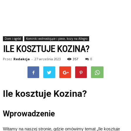
Dom i ogród
Kominki wolnostojące i piece, kozy na Allegro
ILE KOSZTUJE KOZINA?
Przez
Redakcja
-
27 września 2023
357
0
Ile kosztuje Kozina?
Wprowadzenie
Witamy na naszej stronie, gdzie omówimy temat „Ile kosztuje