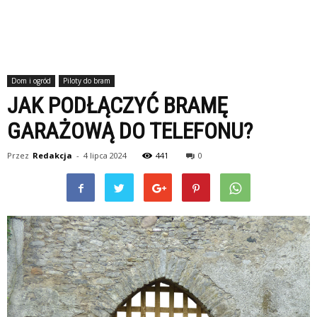
Dom i ogród
Piloty do bram
JAK PODŁĄCZYĆ BRAMĘ
GARAŻOWĄ DO TELEFONU?
Przez
Redakcja
-
4 lipca 2024
441
0