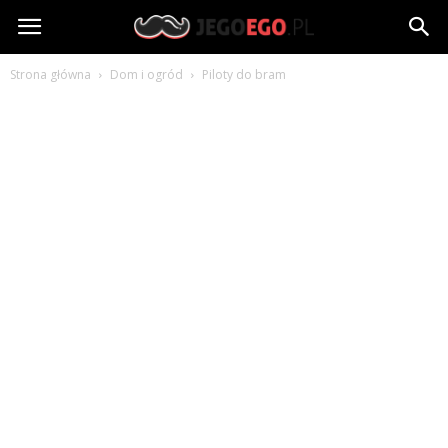
jegoego.pl
Strona główna
Dom i ogród
Piloty do bram