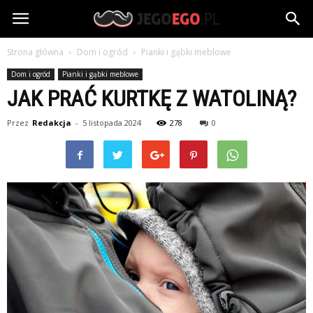
jegoego.pl
Strona główna
Dom i ogród
Pianki i gąbki meblowe
Dom i ogród
Pianki i gąbki meblowe
JAK PRAĆ KURTKĘ Z WATOLINĄ?
Przez
Redakcja
-
5 listopada 2024
278
0