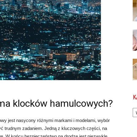
K
irma klocków hamulcowych?
Ka
wy jest nasycony różnymi markami i modelami, wybór
 trudnym zadaniem. Jedną z kluczowych części, na
we. W końcu bezpieczeństwo na drodze jest niezwykle