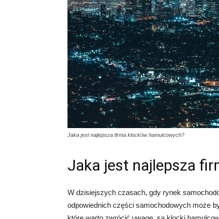
Jaka jest najlepsza firma klocków hamulcowych?
Jaka jest najlepsza f
W dzisiejszych czasach, gdy rynek samochodo
odpowiednich części samochodowych może być
które warto zwrócić uwagę, są klocki hamulco