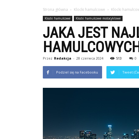
Strona główna
Klocki hamulcowe
Klocki hamulco
Klocki hamulcowe
Klocki hamulcowe motocyklowe
JAKA JEST NA
HAMULCOWYCH
Przez
Redakcja
-
28 czerwca 2024
513
0
Podziel się na Facebooku
Tweet (Ćw