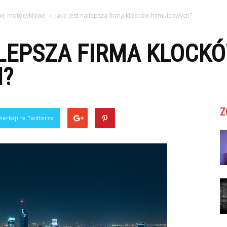
we motocyklowe
Jaka jest najlepsza firma klocków hamulcowych?
JLEPSZA FIRMA KLOCK
?
Z
ierkaj) na Twitterze