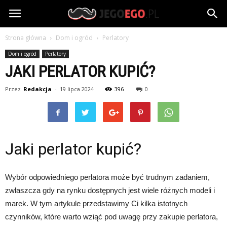
jegoego.pl
Strona główna
Dom i ogród
Perlatory
Dom i ogród
Perlatory
JAKI PERLATOR KUPIĆ?
Przez
Redakcja
-
19 lipca 2024
396
0
Jaki perlator kupić?
Wybór odpowiedniego perlatora może być trudnym zadaniem,
zwłaszcza gdy na rynku dostępnych jest wiele różnych modeli i
marek. W tym artykule przedstawimy Ci kilka istotnych
czynników, które warto wziąć pod uwagę przy zakupie perlatora,